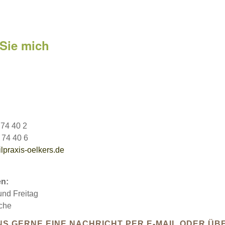
 Sie mich
 74 40 2
 74 40 6
lpraxis-oelkers.de
en:
nd Freitag
che
NS GERNE EINE NACHRICHT PER E-MAIL ODER ÜB